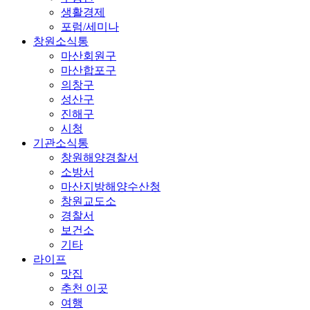
생활경제
포럼/세미나
창원소식통
마산회원구
마산합포구
의창구
성산구
진해구
시청
기관소식통
창원해양경찰서
소방서
마산지방해양수산청
창원교도소
경찰서
보건소
기타
라이프
맛집
추천 이곳
여행