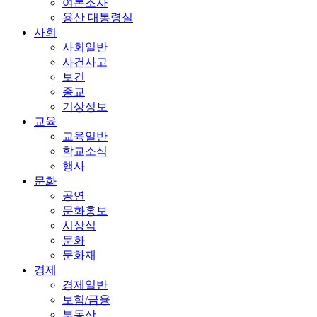
여론조사
용산 대통령실
사회
사회일반
사건사고
보건
종교
기상정보
교육
교육일반
학교소식
행사
문화
공연
문화홍보
시상식
문화
문화재
경제
경제일반
보험/금융
부동산