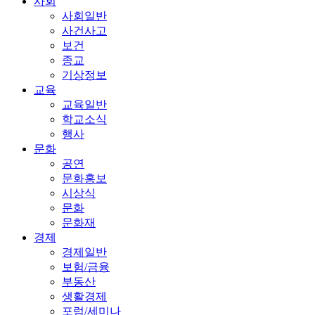
사회
사회일반
사건사고
보건
종교
기상정보
교육
교육일반
학교소식
행사
문화
공연
문화홍보
시상식
문화
문화재
경제
경제일반
보험/금융
부동산
생활경제
포럼/세미나