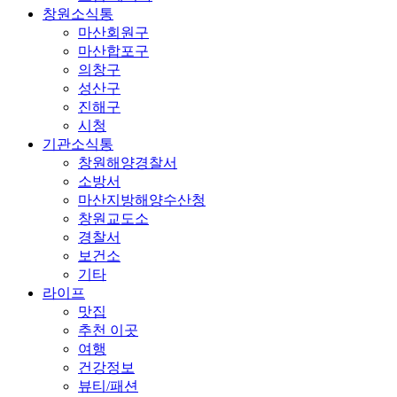
창원소식통
마산회원구
마산합포구
의창구
성산구
진해구
시청
기관소식통
창원해양경찰서
소방서
마산지방해양수산청
창원교도소
경찰서
보건소
기타
라이프
맛집
추천 이곳
여행
건강정보
뷰티/패션