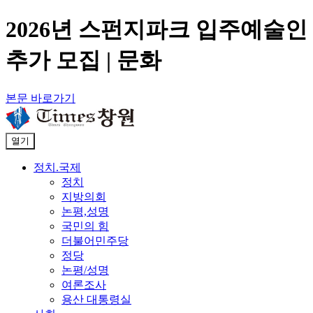
2026년 스펀지파크 입주예술인
추가 모집 | 문화
본문 바로가기
열기
정치.국제
정치
지방의회
논평,성명
국민의 힘
더불어민주당
정당
논평/성명
여론조사
용산 대통령실