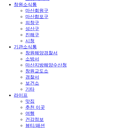
창원소식통
마산회원구
마산합포구
의창구
성산구
진해구
시청
기관소식통
창원해양경찰서
소방서
마산지방해양수산청
창원교도소
경찰서
보건소
기타
라이프
맛집
추천 이곳
여행
건강정보
뷰티/패션