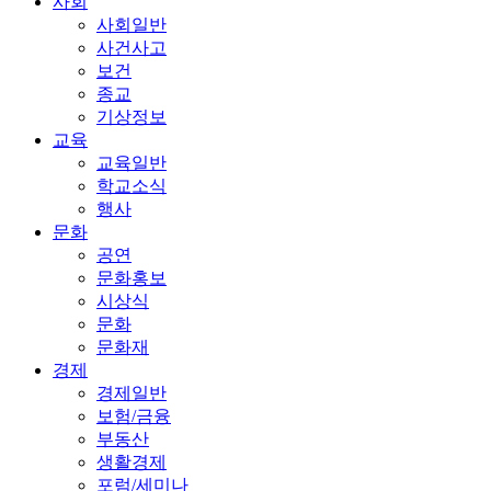
사회
사회일반
사건사고
보건
종교
기상정보
교육
교육일반
학교소식
행사
문화
공연
문화홍보
시상식
문화
문화재
경제
경제일반
보험/금융
부동산
생활경제
포럼/세미나