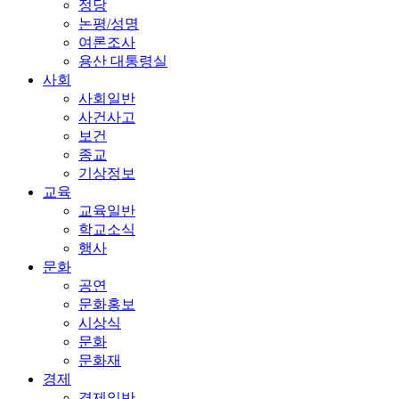
정당
논평/성명
여론조사
용산 대통령실
사회
사회일반
사건사고
보건
종교
기상정보
교육
교육일반
학교소식
행사
문화
공연
문화홍보
시상식
문화
문화재
경제
경제일반