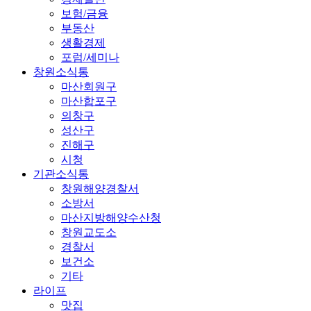
보험/금융
부동산
생활경제
포럼/세미나
창원소식통
마산회원구
마산합포구
의창구
성산구
진해구
시청
기관소식통
창원해양경찰서
소방서
마산지방해양수산청
창원교도소
경찰서
보건소
기타
라이프
맛집