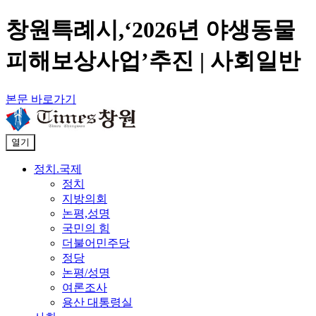
창원특례시,‘2026년 야생동물
피해보상사업’추진 | 사회일반
본문 바로가기
열기
정치.국제
정치
지방의회
논평,성명
국민의 힘
더불어민주당
정당
논평/성명
여론조사
용산 대통령실