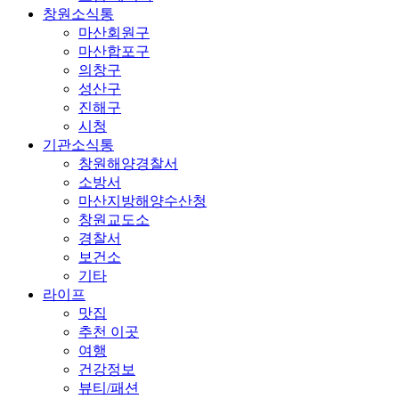
창원소식통
마산회원구
마산합포구
의창구
성산구
진해구
시청
기관소식통
창원해양경찰서
소방서
마산지방해양수산청
창원교도소
경찰서
보건소
기타
라이프
맛집
추천 이곳
여행
건강정보
뷰티/패션