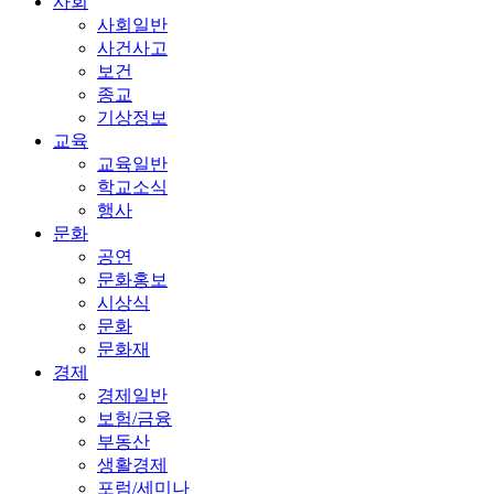
사회
사회일반
사건사고
보건
종교
기상정보
교육
교육일반
학교소식
행사
문화
공연
문화홍보
시상식
문화
문화재
경제
경제일반
보험/금융
부동산
생활경제
포럼/세미나