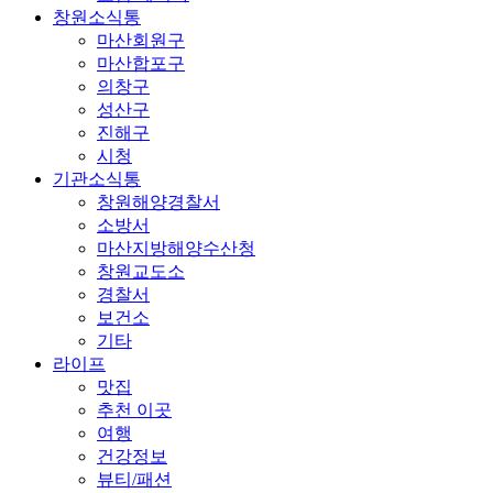
창원소식통
마산회원구
마산합포구
의창구
성산구
진해구
시청
기관소식통
창원해양경찰서
소방서
마산지방해양수산청
창원교도소
경찰서
보건소
기타
라이프
맛집
추천 이곳
여행
건강정보
뷰티/패션