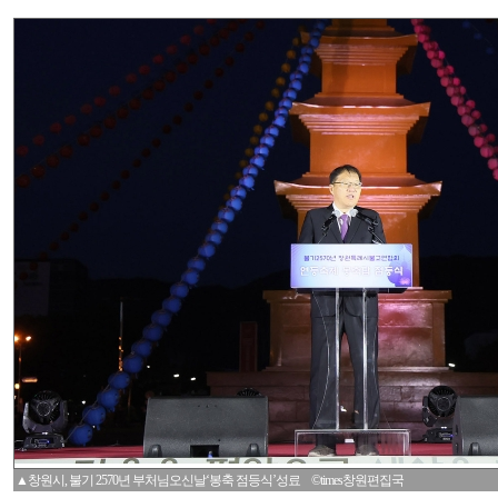
▲창원시, 불기 2570년 부처님오신날‘봉축 점등식’성료 ©times창원편집국