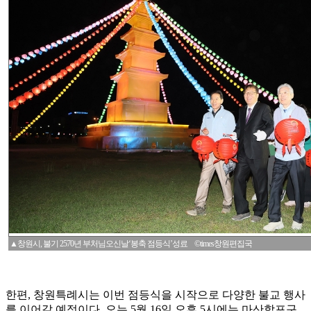
▲창원시, 불기 2570년 부처님오신날‘봉축 점등식’성료 ©times창원편집국
한편, 창원특례시는 이번 점등식을 시작으로 다양한 불교 행사
를 이어갈 예정이다. 오는 5월 16일 오후 5시에는 마산합포구