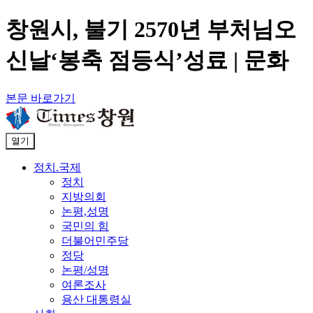
창원시, 불기 2570년 부처님오
신날‘봉축 점등식’성료 | 문화
본문 바로가기
열기
정치.국제
정치
지방의회
논평,성명
국민의 힘
더불어민주당
정당
논평/성명
여론조사
용산 대통령실