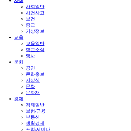
사회
사회일반
사건사고
보건
종교
기상정보
교육
교육일반
학교소식
행사
문화
공연
문화홍보
시상식
문화
문화재
경제
경제일반
보험/금융
부동산
생활경제
포럼/세미나