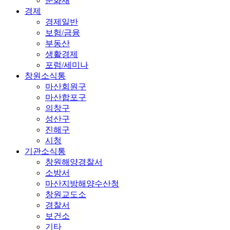
문화재
경제
경제일반
보험/금융
부동산
생활경제
포럼/세미나
창원소식통
마산회원구
마산합포구
의창구
성산구
진해구
시청
기관소식통
창원해양경찰서
소방서
마산지방해양수산청
창원교도소
경찰서
보건소
기타