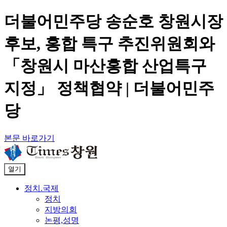
더불어민주당 송순호 창원시장
후보, 홍합 특구 추진위원회와
「창원시 마산홍합 산업특구
지정」 정책협약 | 더불어민주
당
본문 바로가기
열기
정치.국제
정치
지방의회
논평,성명