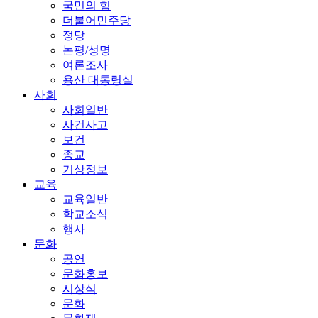
국민의 힘
더불어민주당
정당
논평/성명
여론조사
용산 대통령실
사회
사회일반
사건사고
보건
종교
기상정보
교육
교육일반
학교소식
행사
문화
공연
문화홍보
시상식
문화