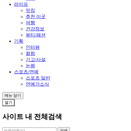
라이프
맛집
추천 이곳
여행
건강정보
뷰티/패션
기획
인터뷰
컬럼
기고/사설
논평
스포츠/연예
스포츠 일반
연예가소식
메뉴
닫기
열기
사이트 내 전체검색