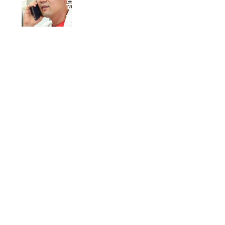
원
편
집
국
기
자
타임
즈창
원
경남 창
원시 마
산함포
구 산호
동5길
18,2층
0505-
871-
0018
admin@domain.com
이 땅에 신선한 샘물처럼 밝고,
아름다운 사회를 이끌어 가도