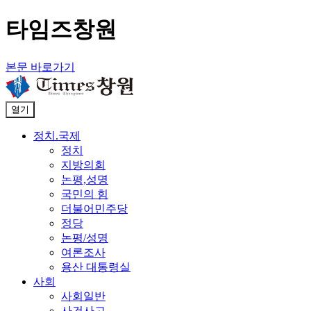
타임즈창원
본문 바로가기
열기
정치.국제
정치
지방의회
논평,성명
국민의 힘
더불어민주당
정당
논평/성명
여론조사
용산 대통령실
사회
사회일반
사건사고