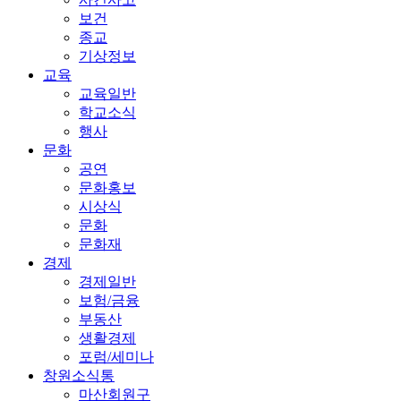
보건
종교
기상정보
교육
교육일반
학교소식
행사
문화
공연
문화홍보
시상식
문화
문화재
경제
경제일반
보험/금융
부동산
생활경제
포럼/세미나
창원소식통
마산회원구