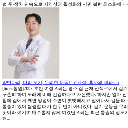
법 주·정차 단속으로 지역상권 활성화와 시민 불편 최소화에 나선
양반다리, 다리 꼬기, 무리한 운동! ‘고관절’ 혹사의 결과는?
[times창원]70대 초반 여성 A씨는 평소 집 근처 산책로에서 걷
꾸준히 하며 또래에 비해 건강하다고 자신했다. 하지만 얼마 전
침에 잠에서 깨면 엉덩이 주변이 뻣뻣해지고 일어나서 걸을 때
통증이 있어 찝찝할 때가 한두 번이 아니었다. 걷기 운동을 무
탓이라 여기며 대수롭지 않게 여겼던 A씨는 최근 통증의 정도가
해...