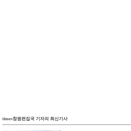
록 올바른 목소리 바른 글을
정직하게 독자에게 전달하여
국가발전에 기여하는 신뢰성을
가질 수 있는 매체로써 독자 곁
에 다가 가도록
노력 하겠습니다.
특히 사회 곳곳에서 일어나는
사건, 사고들을 신속,정확하게
보도하며, 심층취재 탐사보도
를 중점적으로
하겠으며 칼럼 리스트 들의 올
바른 목소리를 담아내어 현실
을 정확하게 진단하여 대안을
제시하고 능력 있는
매체로서 여러분 곁에서 미래
를 생각하는 언론을 만들어 가
도록 하겠습니다.
times창원편집국 기자의 최신기사