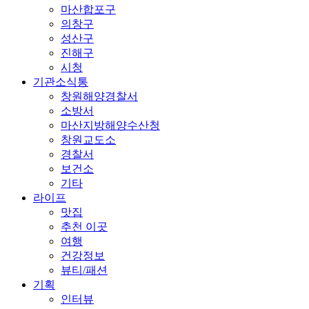
마산합포구
의창구
성산구
진해구
시청
기관소식통
창원해양경찰서
소방서
마산지방해양수산청
창원교도소
경찰서
보건소
기타
라이프
맛집
추천 이곳
여행
건강정보
뷰티/패션
기획
인터뷰