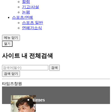
컬럼
기고/사설
논평
스포츠/연예
스포츠 일반
연예가소식
메뉴
닫기
열기
사이트 내 전체검색
검색
닫기
타임즈창원
times
창