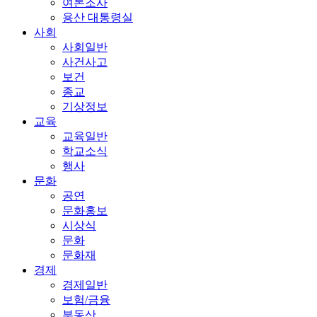
여론조사
용산 대통령실
사회
사회일반
사건사고
보건
종교
기상정보
교육
교육일반
학교소식
행사
문화
공연
문화홍보
시상식
문화
문화재
경제
경제일반
보험/금융
부동산