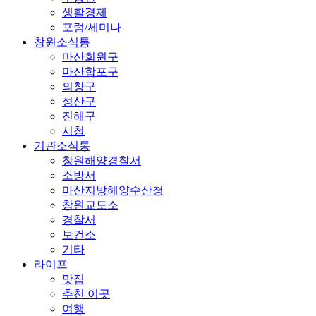
생활경제
포럼/세미나
창원소식통
마산회원구
마산합포구
의창구
성산구
진해구
시청
기관소식통
창원해양경찰서
소방서
마산지방해양수산청
창원교도소
경찰서
보건소
기타
라이프
맛집
추천 이곳
여행