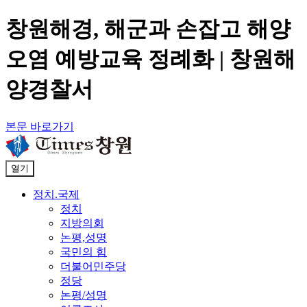
창원해경, 해군과 손잡고 해양
오염 예방교육 정례화 | 창원해
양경찰서
본문 바로가기
열기
정치.국제
정치
지방의회
논평,성명
국민의 힘
더불어민주당
정당
논평/성명